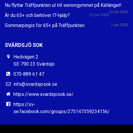
Nu flyttar Träffpunkten ut till seniorgymmet på Källänget!
22 jun 2026
Är du 65+ och behöver IT-hjälp?
21 jun 2026
Sommarpingis för 65+ på Träffpunkten
2 jun 2026
SVÄRDSJÖ SOK
Hedvägen 2
SE-790 23 Svärdsjö
070-889 61 47
info@svardsjosok.se
https://www.svardsjosok.se/
https://sv-
se.facebook.com/groups/275147359234156/