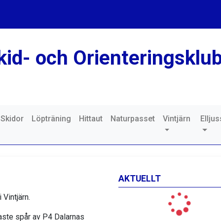
kid- och Orienteringsklu
Skidor
Löpträning
Hittaut
Naturpasset
Vintjärn
Ellju
AKTUELLT
Vintjärn.
aste spår av P4 Dalarnas