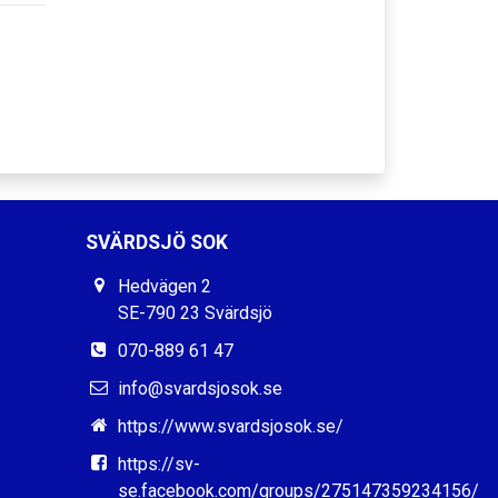
SVÄRDSJÖ SOK
Hedvägen 2
SE-790 23 Svärdsjö
070-889 61 47
info@svardsjosok.se
https://www.svardsjosok.se/
https://sv-
se.facebook.com/groups/275147359234156/