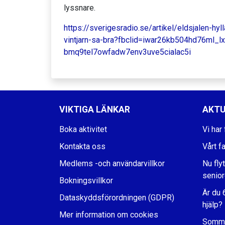
lyssnare.
https://sverigesradio.se/artikel/eldsjalen-hyl
vintjarn-sa-bra?fbclid=iwar26kb504hd76ml_
bmq9tel7owfadw7env3uve5cialac5i
VIKTIGA LÄNKAR
AKTU
Boka aktivitet
Vi har 
Kontakta oss
Vårt f
Medlems -och användarvillkor
Nu flyt
senio
Bokningsvillkor
Är du 
Dataskyddsförordningen (GDPR)
hjälp?
Mer information om cookies
Somma