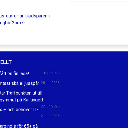
las-darfor-ar-skidsparen-i-
lxogbbf2bm7-
ELLT
fått en fin lada!
8 jul 2026
antastiska elljusspår
28 jun 2026
tar Träffpunkten ut till
rgymmet på Källänget!
22 jun 2026
65+ och behöver IT-
21 jun 2026
rpingis för 65+ på