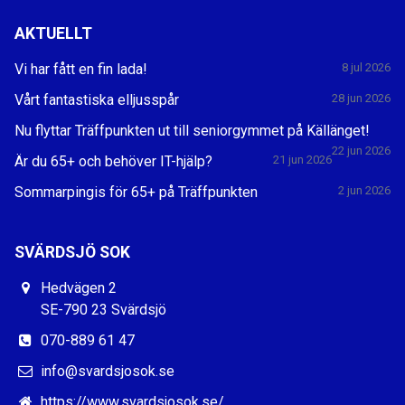
AKTUELLT
Vi har fått en fin lada!
8 jul 2026
Vårt fantastiska elljusspår
28 jun 2026
Nu flyttar Träffpunkten ut till seniorgymmet på Källänget!
22 jun 2026
Är du 65+ och behöver IT-hjälp?
21 jun 2026
Sommarpingis för 65+ på Träffpunkten
2 jun 2026
SVÄRDSJÖ SOK
Hedvägen 2
SE-790 23 Svärdsjö
070-889 61 47
info@svardsjosok.se
https://www.svardsjosok.se/